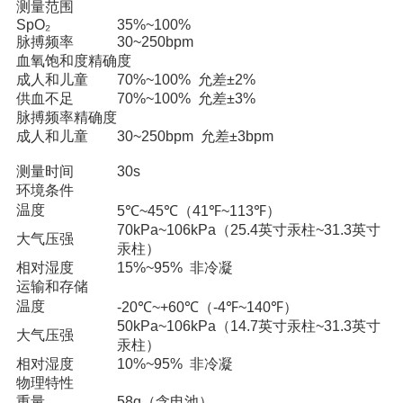
测量范围
SpO₂
35%~100%
脉搏频率
30~250bpm
血氧饱和度精确度
成人和儿童
70%~100% 允差±2%
供血不足
70%~100% 允差±3%
脉搏频率精确度
成人和儿童
30~250bpm 允差±3bpm
测量时间
30s
环境条件
温度
5℃~45℃（41℉~113℉）
70kPa~106kPa（25.4英寸汞柱~31.3英寸
大气压强
汞柱）
相对湿度
15%~95% 非冷凝
运输和存储
温度
-20℃~+60℃（-4℉~140℉）
50kPa~106kPa（14.7英寸汞柱~31.3英寸
大气压强
汞柱）
相对湿度
10%~95% 非冷凝
物理特性
重量
58g（含电池）