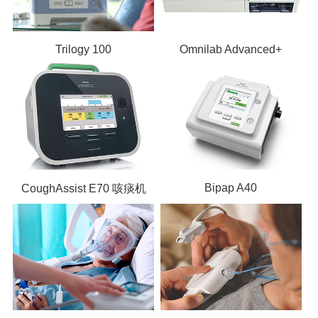
Trilogy 100
Omnilab Advanced+
Bipap A40
CoughAssist E70 咳痰机