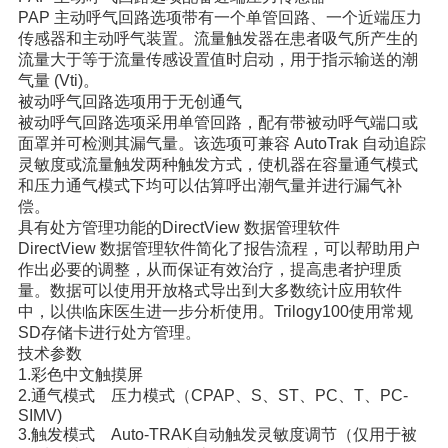
PAP 主动呼气回路选项带有一个单管回路、一个近端压力
传感器和主动呼气装置。流量触发器在患者吸气所产生的
流量大于等于流量传感设置值时启动，用于指示输送的潮
气量 (Vti)。
被动呼气回路选项用于无创通气
被动呼气回路选项采用单管回路，配有带被动呼气端口或
面罩并可检测其漏气量。该选项可兼容 AutoTrak 自动追踪
灵敏度或流量触发两种触发方式，使机器在容量通气模式
和压力通气模式下均可以估算呼出潮气量并进行漏气补
偿。
具有处方管理功能的DirectView 数据管理软件
DirectView 数据管理软件简化了报告流程，可以帮助用户
作出必要的调整，从而保证有效治疗，提高患者护理质
量。数据可以使用开放格式导出到大多数统计应用软件
中，以供临床医生进一步分析使用。Trilogy100使用常规
SD存储卡进行处方管理。
技术参数
1.彩色中文触摸屏
2.通气模式 压力模式（CPAP、S、ST、PC、T、PC-
SIMV)
3.触发模式 Auto-TRAK自动触发灵敏度调节（仅用于被