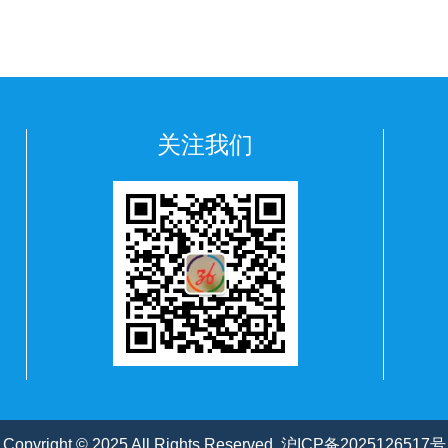
关注我们
Copyright © 2025 All Rights Reserved.
沪ICP备2025126517号