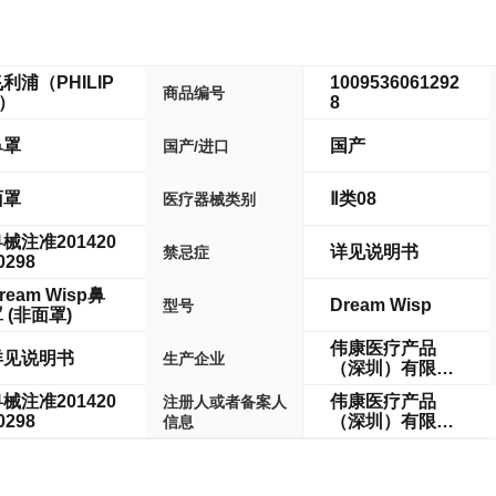
利浦（PHILIP
1009536061292
商品编号
S）
8
鼻罩
国产
国产/进口
面罩
Ⅱ类08
医疗器械类别
械注准201420
详见说明书
禁忌症
0298
ream Wisp鼻
Dream Wisp
型号
 (非面罩)
伟康医疗产品
详见说明书
生产企业
（深圳）有限公
司
械注准201420
伟康医疗产品
注册人或者备案人
0298
（深圳）有限公
信息
司